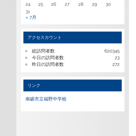
24
25
26
27
28
29
30
31
« 7月
アクセスカウント
総訪問者数:
620345
今日の訪問者数:
23
昨日の訪問者数:
272
リンク
南砺市立福野中学校