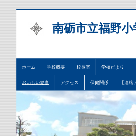
Skip
to
content
南砺市立福野小
ホーム
学校概要
校長室
学校だより
おいしい給食
アクセス
保健関係
【連絡ア