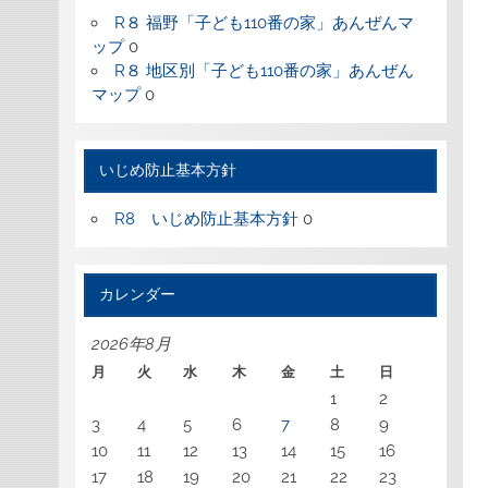
R８ 福野「子ども110番の家」あんぜんマ
ップ
0
R８ 地区別「子ども110番の家」あんぜん
マップ
0
いじめ防止基本方針
R8 いじめ防止基本方針
0
カレンダー
2026年8月
月
火
水
木
金
土
日
1
2
3
4
5
6
7
8
9
10
11
12
13
14
15
16
17
18
19
20
21
22
23