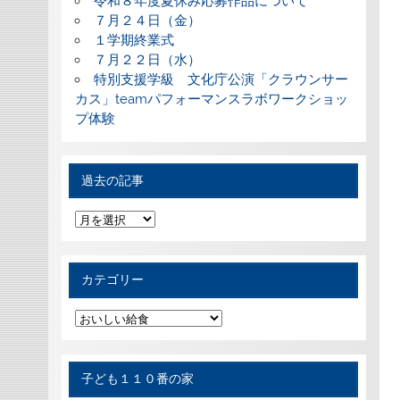
令和８年度夏休み応募作品について
７月２４日（金）
１学期終業式
７月２２日（水）
特別支援学級 文化庁公演「クラウンサー
カス」teamパフォーマンスラボワークショッ
プ体験
過去の記事
過
去
の
記
事
カテゴリー
カ
テ
ゴ
リ
ー
子ども１１０番の家