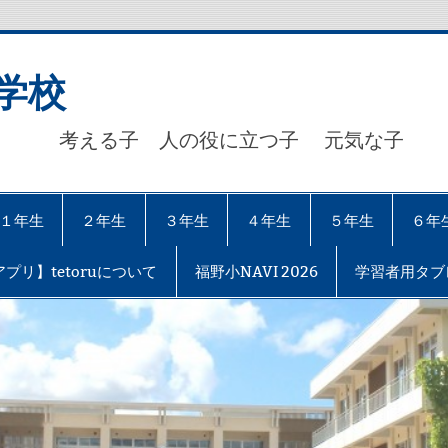
学校
考える子 人の役に立つ子 元気な子 【自
１年生
２年生
３年生
４年生
５年生
６年
プリ】tetoruについて
福野小NAVI 2026
学習者用タブ