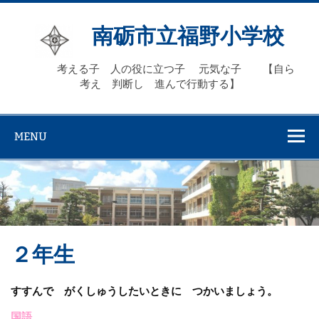
Skip
to
content
南砺市立福野小学校
考える子 人の役に立つ子 元気な子 【自ら
考え 判断し 進んで行動する】
MENU
２年生
すすんで がくしゅうしたいときに つかいましょう。
国語