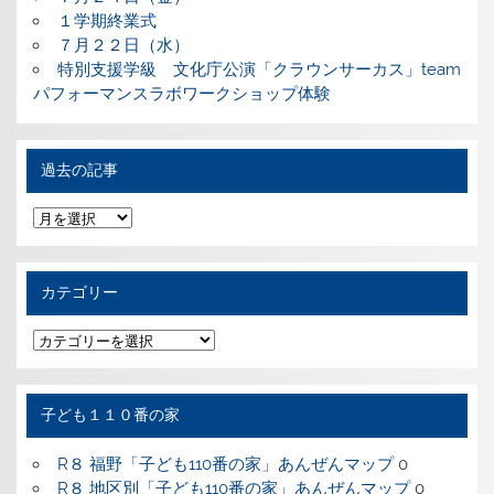
１学期終業式
７月２２日（水）
特別支援学級 文化庁公演「クラウンサーカス」team
パフォーマンスラボワークショップ体験
過去の記事
過
去
の
記
事
カテゴリー
カ
テ
ゴ
リ
ー
子ども１１０番の家
R８ 福野「子ども110番の家」あんぜんマップ
0
R８ 地区別「子ども110番の家」あんぜんマップ
0