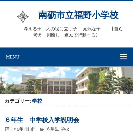
Skip
to
content
南砺市立福野小学校
考える子 人の役に立つ子 元気な子 【自ら
考え 判断し 進んで行動する】
MENU
カテゴリー:
学校
６年生 中学校入学説明会
2015年2月3日
６年生
,
学校