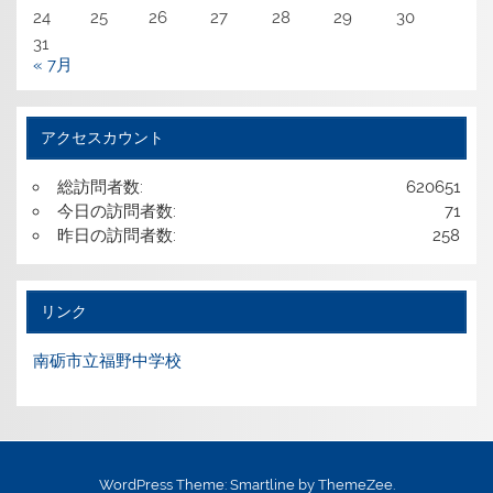
24
25
26
27
28
29
30
31
« 7月
アクセスカウント
総訪問者数:
620651
今日の訪問者数:
71
昨日の訪問者数:
258
リンク
南砺市立福野中学校
WordPress Theme: Smartline by ThemeZee.