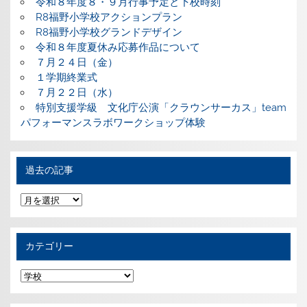
令和８年度８・９月行事予定と下校時刻
R8福野小学校アクションプラン
R8福野小学校グランドデザイン
令和８年度夏休み応募作品について
７月２４日（金）
１学期終業式
７月２２日（水）
特別支援学級 文化庁公演「クラウンサーカス」team
パフォーマンスラボワークショップ体験
過去の記事
過
去
の
記
事
カテゴリー
カ
テ
ゴ
リ