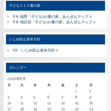
ー
子ども１１０番の家
R８ 福野「子ども110番の家」あんぜんマップ
0
R８ 地区別「子ども110番の家」あんぜんマップ
0
いじめ防止基本方針
R8 いじめ防止基本方針
0
カレンダー
2026年8月
月
火
水
木
金
土
日
1
2
3
4
5
6
7
8
9
10
11
12
13
14
15
16
17
18
19
20
21
22
23