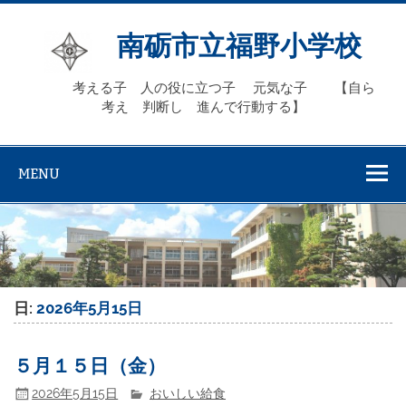
Skip
to
content
南砺市立福野小学校
考える子 人の役に立つ子 元気な子 【自ら
考え 判断し 進んで行動する】
MENU
日:
2026年5月15日
５月１５日（金）
2026年5月15日
おいしい給食