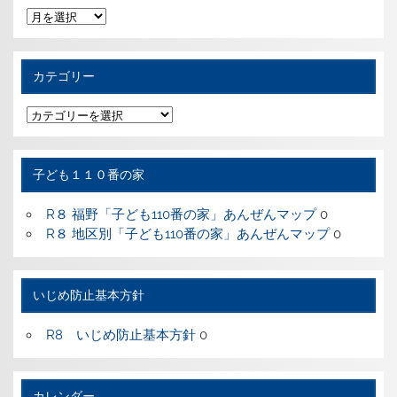
過
去
の
記
事
カテゴリー
カ
テ
ゴ
リ
ー
子ども１１０番の家
R８ 福野「子ども110番の家」あんぜんマップ
0
R８ 地区別「子ども110番の家」あんぜんマップ
0
いじめ防止基本方針
R8 いじめ防止基本方針
0
カレンダー