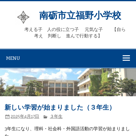
Skip
to
content
南砺市立福野小学校
考える子 人の役に立つ子 元気な子 【自ら
考え 判断し 進んで行動する】
MENU
新しい学習が始まりました（３年生）
2025年4月17日
３年生
3年生になり、理科・社会科・外国語活動の学習が始まりまし