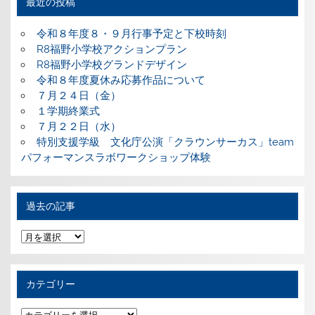
最近の投稿
令和８年度８・９月行事予定と下校時刻
R8福野小学校アクションプラン
R8福野小学校グランドデザイン
令和８年度夏休み応募作品について
７月２４日（金）
１学期終業式
７月２２日（水）
特別支援学級 文化庁公演「クラウンサーカス」team
パフォーマンスラボワークショップ体験
過去の記事
過
去
の
記
事
カテゴリー
カ