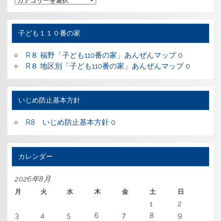
テ
ゴ
リ
ー
子ども１１０番の家
R８ 福野「子ども110番の家」あんぜんマップ
0
R８ 地区別「子ども110番の家」あんぜんマップ
0
いじめ防止基本方針
R8 いじめ防止基本方針
0
カレンダー
2026年8月
月
火
水
木
金
土
日
1
2
3
4
5
6
7
8
9