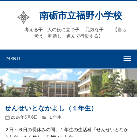
Skip
to
content
南砺市立福野小学校
考える子 人の役に立つ子 元気な子 【自ら
考え 判断し 進んで行動する】
MENU
せんせいとなかよし（１年生）
2025年6月6日
１年生
２日～６日の長休みの間、１年生の生活科「せんせいとなか