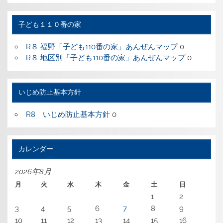
ゴ
リ
ー
子ども１１０番の家
R８ 福野「子ども110番の家」あんぜんマップ
0
R８ 地区別「子ども110番の家」あんぜんマップ
0
いじめ防止基本方針
R8 いじめ防止基本方針
0
カレンダー
2026年8月
月
火
水
木
金
土
日
1
2
3
4
5
6
7
8
9
10
11
12
13
14
15
16