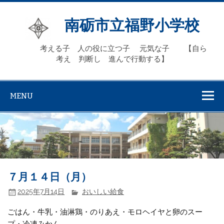
Skip
to
content
南砺市立福野小学校
考える子 人の役に立つ子 元気な子 【自ら
考え 判断し 進んで行動する】
MENU
７月１４日（月）
2025年7月14日
おいしい給食
ごはん・牛乳・油淋鶏・のりあえ・モロヘイヤと卵のスー