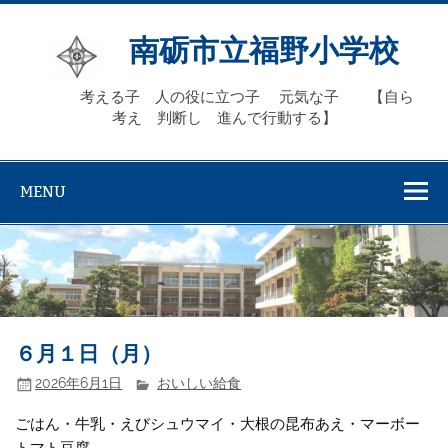
Skip
to
content
南砺市立福野小学校
考える子 人の役に立つ子 元気な子 【自ら
考え 判断し 進んで行動する】
MENU
６月１日（月）
2026年6月1日
おいしい給食
ごはん・牛乳・えびシュウマイ・大根の昆布あえ・マーボー