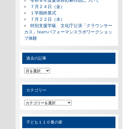
令和８年度夏休み応募作品について
７月２４日（金）
１学期終業式
７月２２日（水）
特別支援学級 文化庁公演「クラウンサー
カス」teamパフォーマンスラボワークショッ
プ体験
過去の記事
過
去
の
記
事
カテゴリー
カ
テ
ゴ
リ
ー
子ども１１０番の家