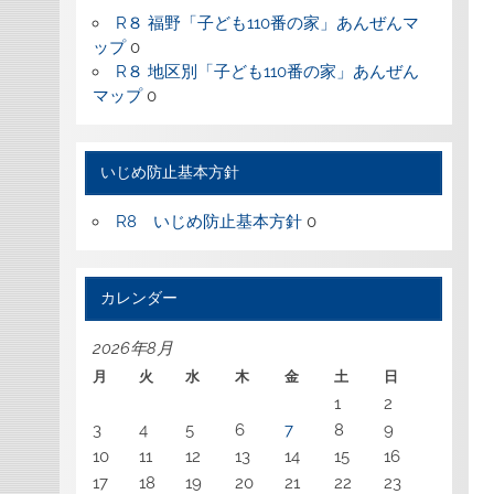
R８ 福野「子ども110番の家」あんぜんマ
ップ
0
R８ 地区別「子ども110番の家」あんぜん
マップ
0
いじめ防止基本方針
R8 いじめ防止基本方針
0
カレンダー
2026年8月
月
火
水
木
金
土
日
1
2
3
4
5
6
7
8
9
10
11
12
13
14
15
16
17
18
19
20
21
22
23