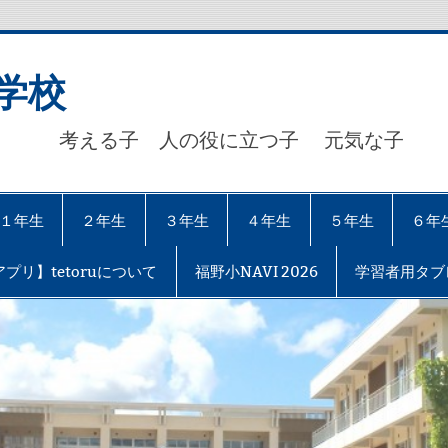
学校
考える子 人の役に立つ子 元気な子 【自
１年生
２年生
３年生
４年生
５年生
６年
プリ】tetoruについて
福野小NAVI 2026
学習者用タブ