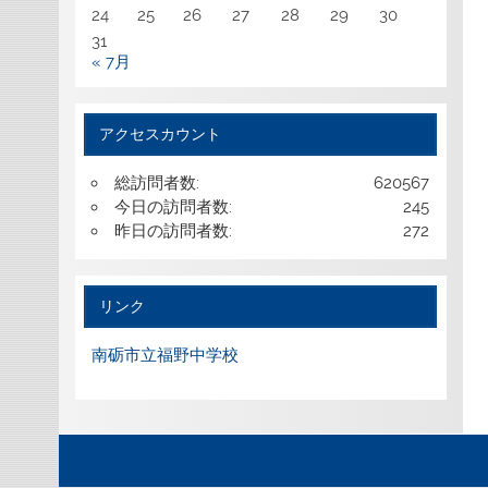
24
25
26
27
28
29
30
31
« 7月
アクセスカウント
総訪問者数:
620567
今日の訪問者数:
245
昨日の訪問者数:
272
リンク
南砺市立福野中学校