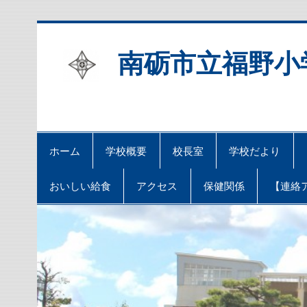
Skip
to
content
南砺市立福野小
ホーム
学校概要
校長室
学校だより
おいしい給食
アクセス
保健関係
【連絡ア