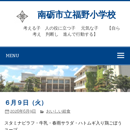
Skip
to
content
南砺市立福野小学校
考える子 人の役に立つ子 元気な子 【自ら
考え 判断し 進んで行動する】
MENU
６月９日（火）
2026年6月9日
おいしい給食
スタミナピラフ・牛乳・春雨サラダ・ハトムギ入り鶏ごぼう