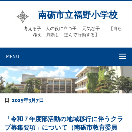
Skip
to
content
南砺市立福野小学校
考える子 人の役に立つ子 元気な子 【自ら
考え 判断し 進んで行動する】
MENU
日:
2025年3月7日
「令和７年度部活動の地域移行に伴うクラ
ブ募集要項」について（南砺市教育委員