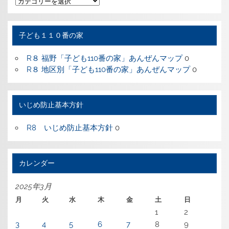
テ
ゴ
リ
ー
子ども１１０番の家
R８ 福野「子ども110番の家」あんぜんマップ
0
R８ 地区別「子ども110番の家」あんぜんマップ
0
いじめ防止基本方針
R8 いじめ防止基本方針
0
カレンダー
2025年3月
月
火
水
木
金
土
日
1
2
3
4
5
6
7
8
9