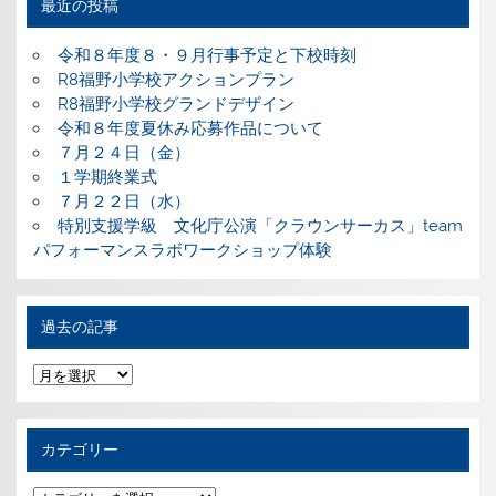
最近の投稿
令和８年度８・９月行事予定と下校時刻
R8福野小学校アクションプラン
R8福野小学校グランドデザイン
令和８年度夏休み応募作品について
７月２４日（金）
１学期終業式
７月２２日（水）
特別支援学級 文化庁公演「クラウンサーカス」team
パフォーマンスラボワークショップ体験
過去の記事
過
去
の
記
事
カテゴリー
カ