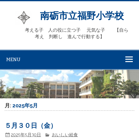
Skip
to
content
南砺市立福野小学校
考える子 人の役に立つ子 元気な子 【自ら
考え 判断し 進んで行動する】
MENU
月:
2025年5月
５月３０日（金）
2025年5月30日
おいしい給食