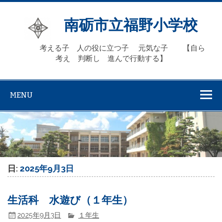
Skip
to
content
南砺市立福野小学校
考える子 人の役に立つ子 元気な子 【自ら
考え 判断し 進んで行動する】
MENU
日:
2025年9月3日
生活科 水遊び（１年生）
2025年9月3日
１年生