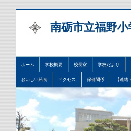
Skip
to
content
南砺市立福野小
ホーム
学校概要
校長室
学校だより
おいしい給食
アクセス
保健関係
【連絡ア