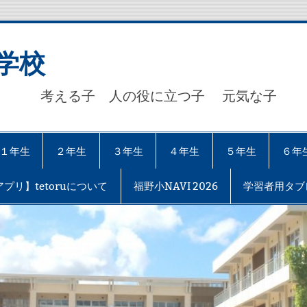
学校
考える子 人の役に立つ子 元気な子 【自
１年生
２年生
３年生
４年生
５年生
６年
プリ】tetoruについて
福野小NAVI 2026
学習者用タブ