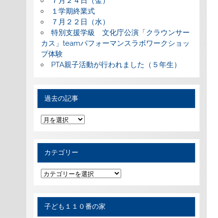
７月２４日（金）
１学期終業式
７月２２日（水）
特別支援学級 文化庁公演「クラウンサー
カス」teamパフォーマンスラボワークショッ
プ体験
PTA親子活動が行われました（５年生）
過去の記事
過
去
の
記
事
カテゴリー
カ
テ
ゴ
リ
ー
子ども１１０番の家