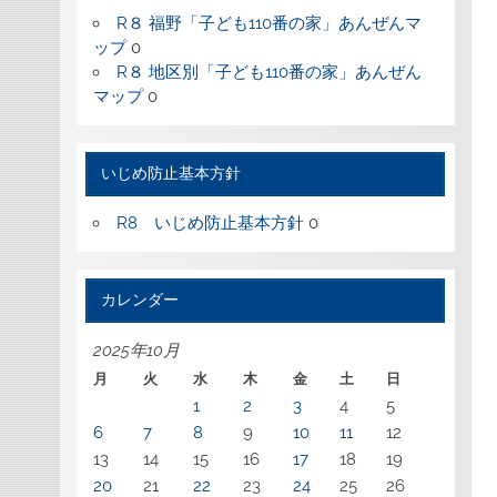
R８ 福野「子ども110番の家」あんぜんマ
ップ
0
R８ 地区別「子ども110番の家」あんぜん
マップ
0
いじめ防止基本方針
R8 いじめ防止基本方針
0
カレンダー
2025年10月
月
火
水
木
金
土
日
1
2
3
4
5
6
7
8
9
10
11
12
13
14
15
16
17
18
19
20
21
22
23
24
25
26