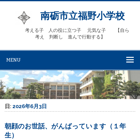
Skip
to
content
南砺市立福野小学校
考える子 人の役に立つ子 元気な子 【自ら
考え 判断し 進んで行動する】
MENU
日:
2026年6月3日
朝顔のお世話、がんばっています（１年
生）