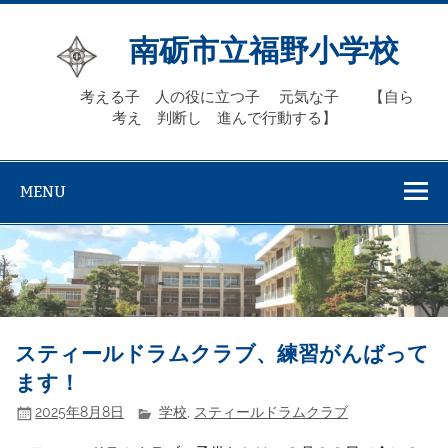
Skip
to
content
南砺市立福野小学校
考える子 人の役に立つ子 元気な子 【自ら
考え 判断し 進んで行動する】
MENU
スティールドラムクラブ、練習がんばって
ます！
2025年8月8日
学校
,
スティールドラムクラブ