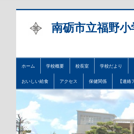
Skip
to
content
南砺市立福野小
ホーム
学校概要
校長室
学校だより
おいしい給食
アクセス
保健関係
【連絡ア