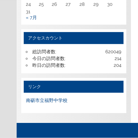
24
25
26
27
28
29
30
31
« 7月
アクセスカウント
総訪問者数:
620049
今日の訪問者数:
214
昨日の訪問者数:
204
リンク
南砺市立福野中学校