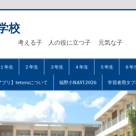
学校
考える子 人の役に立つ子 元気な子 【自
１年生
２年生
３年生
４年生
５年生
６年
プリ】tetoruについて
福野小NAVI 2026
学習者用タブ