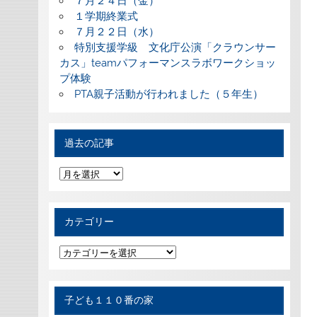
７月２４日（金）
１学期終業式
７月２２日（水）
特別支援学級 文化庁公演「クラウンサー
カス」teamパフォーマンスラボワークショッ
プ体験
PTA親子活動が行われました（５年生）
過去の記事
過
去
の
記
事
カテゴリー
カ
テ
ゴ
リ
ー
子ども１１０番の家