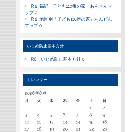
R８ 福野「子ども110番の家」あんぜんマ
ップ
0
R８ 地区別「子ども110番の家」あんぜん
マップ
0
いじめ防止基本方針
R8 いじめ防止基本方針
0
カレンダー
2026年8月
月
火
水
木
金
土
日
1
2
3
4
5
6
7
8
9
10
11
12
13
14
15
16
17
18
19
20
21
22
23