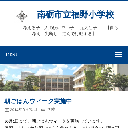
Skip
to
content
南砺市立福野小学校
考える子 人の役に立つ子 元気な子 【自ら
考え 判断し 進んで行動する】
MENU
朝ごはんウィーク実施中
2014年9月26日
学校
10月1日まで、朝ごはんウィークを実施しています。