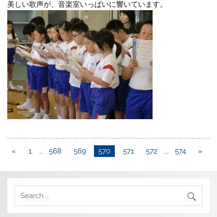
美しい歌声が、音楽室いっぱいに響いています。
«
1
…
568
569
570
571
572
…
574
»