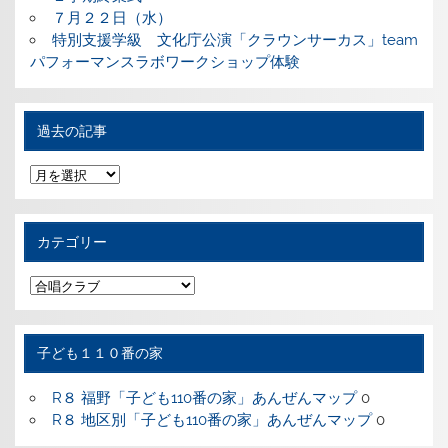
７月２２日（水）
特別支援学級 文化庁公演「クラウンサーカス」team
パフォーマンスラボワークショップ体験
過去の記事
過
去
の
記
事
カテゴリー
カ
テ
ゴ
リ
ー
子ども１１０番の家
R８ 福野「子ども110番の家」あんぜんマップ
0
R８ 地区別「子ども110番の家」あんぜんマップ
0