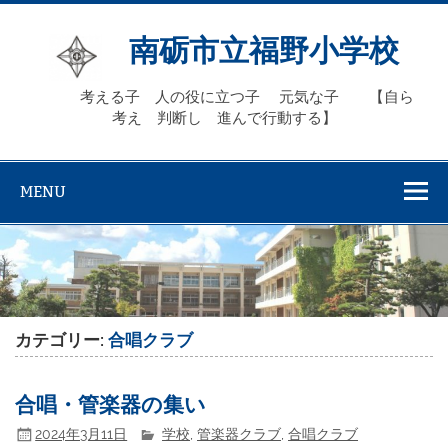
Skip
to
content
南砺市立福野小学校
考える子 人の役に立つ子 元気な子 【自ら
考え 判断し 進んで行動する】
MENU
カテゴリー:
合唱クラブ
合唱・管楽器の集い
2024年3月11日
学校
,
管楽器クラブ
,
合唱クラブ