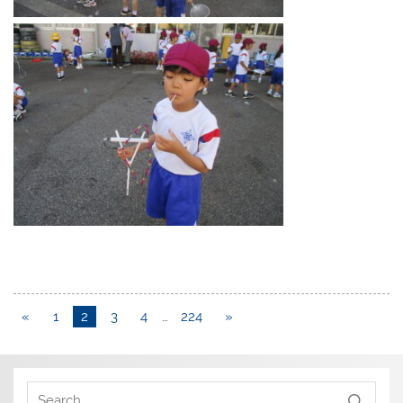
«
1
2
3
4
…
224
»