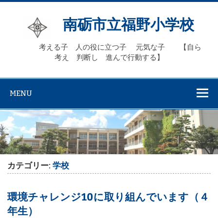
Skip
to
content
南砺市立福野小学校
考える子 人の役に立つ子 元気な子 【自ら
考え 判断し 進んで行動する】
MENU
カテゴリー:
学校
環境チャレンジ10に取り組んでいます（４
年生）