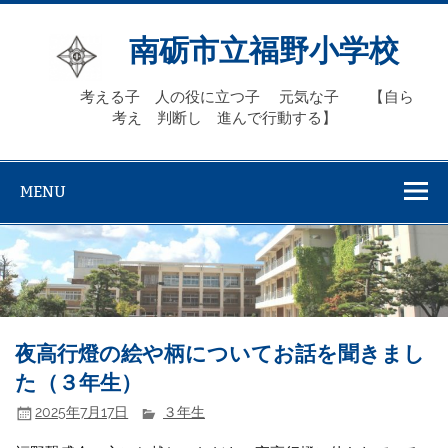
Skip
to
content
南砺市立福野小学校
考える子 人の役に立つ子 元気な子 【自ら
考え 判断し 進んで行動する】
MENU
夜高行燈の絵や柄についてお話を聞きまし
た（３年生）
2025年7月17日
３年生