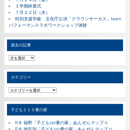
１学期終業式
７月２２日（水）
特別支援学級 文化庁公演「クラウンサーカス」team
パフォーマンスラボワークショップ体験
過去の記事
過
去
の
記
事
カテゴリー
カ
テ
ゴ
リ
ー
子ども１１０番の家
R８ 福野「子ども110番の家」あんぜんマップ
0
R８ 地区別「子ども110番の家」あんぜんマップ
0