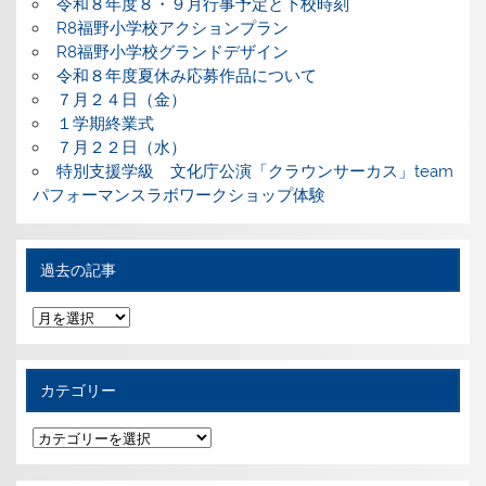
令和８年度８・９月行事予定と下校時刻
R8福野小学校アクションプラン
R8福野小学校グランドデザイン
令和８年度夏休み応募作品について
７月２４日（金）
１学期終業式
７月２２日（水）
特別支援学級 文化庁公演「クラウンサーカス」team
パフォーマンスラボワークショップ体験
過去の記事
過
去
の
記
事
カテゴリー
カ
テ
ゴ
リ