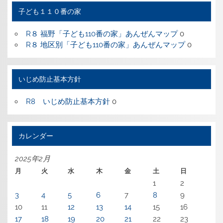
ー
子ども１１０番の家
R８ 福野「子ども110番の家」あんぜんマップ
0
R８ 地区別「子ども110番の家」あんぜんマップ
0
いじめ防止基本方針
R8 いじめ防止基本方針
0
カレンダー
2025年2月
月
火
水
木
金
土
日
1
2
3
4
5
6
7
8
9
10
11
12
13
14
15
16
17
18
19
20
21
22
23