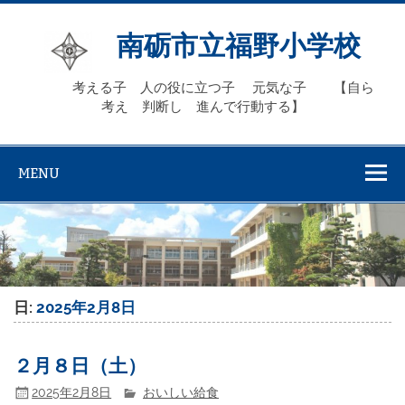
Skip
to
content
南砺市立福野小学校
考える子 人の役に立つ子 元気な子 【自ら
考え 判断し 進んで行動する】
MENU
日:
2025年2月8日
２月８日（土）
2025年2月8日
おいしい給食