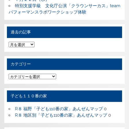
特別支援学級 文化庁公演「クラウンサーカス」team
パフォーマンスラボワークショップ体験
過去の記事
過
去
の
記
事
カテゴリー
カ
テ
ゴ
リ
ー
子ども１１０番の家
R８ 福野「子ども110番の家」あんぜんマップ
0
R８ 地区別「子ども110番の家」あんぜんマップ
0