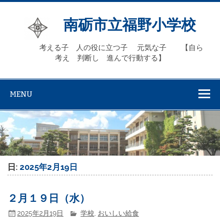
Skip
to
content
南砺市立福野小学校
考える子 人の役に立つ子 元気な子 【自ら
考え 判断し 進んで行動する】
MENU
日:
2025年2月19日
２月１９日（水）
2025年2月19日
学校
,
おいしい給食